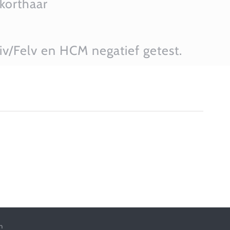
 korthaar
iv/Felv en HCM negatief getest.
n