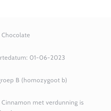
r
Chocolate
rtedatum:
01-06-2023
groep
B (homozygoot b)
 C
innamon met verdunning is