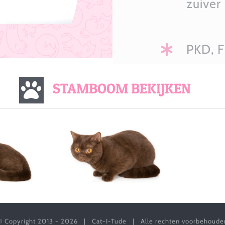
zuiver
PKD, F
STAMBOOM BEKIJKEN
© Copyright 2013 -
2026 | Cat-I-Tude | Alle rechten voorbehoude